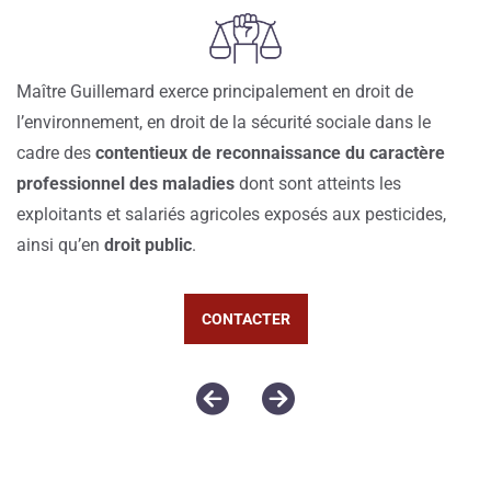
Maître Guillemard exerce principalement en droit de
l’environnement, en droit de la sécurité sociale dans le
cadre des
contentieux de reconnaissance du caractère
professionnel des maladies
dont sont atteints les
exploitants et salariés agricoles exposés aux pesticides,
ainsi qu’en
droit public
.
CONTACTER
fas
fas
fa-
fa-
circle-
circle-
arrow-
arrow-