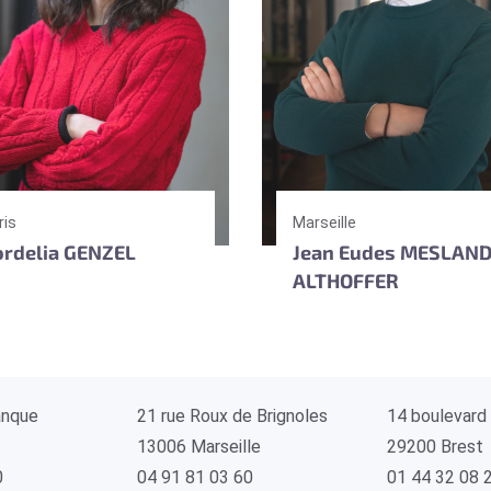
ris
Marseille
ordelia GENZEL
Jean Eudes MESLAND
ALTHOFFER
anque
21 rue Roux de Brignoles
14 boulevard
13006 Marseille
29200 Brest
0
04 91 81 03 60
01 44 32 08 