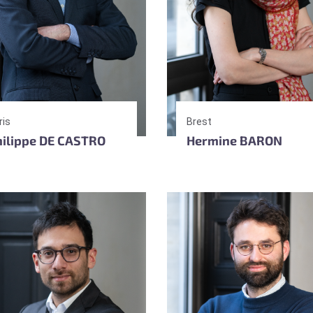
ris
Brest
hilippe DE CASTRO
Hermine BARON