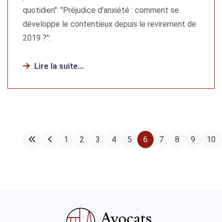
quotidien": "Préjudice d'anxiété : comment se
développe le contentieux depuis le revirement de
2019 ?":
Lire la suite...
1
2
3
4
5
6
7
8
9
10