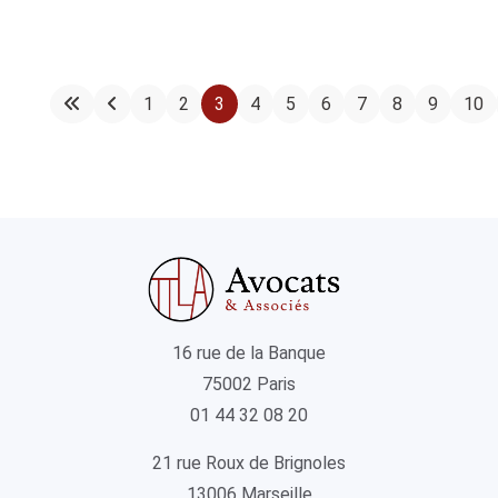
1
2
3
4
5
6
7
8
9
10
16 rue de la Banque
75002 Paris
01 44 32 08 20
21 rue Roux de Brignoles
13006 Marseille